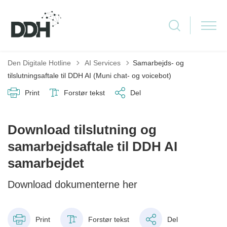
Tilbage til
Den Digitale Hotline
AI Services
Samarbejds- og
tilslutningsaftale til DDH AI (Muni chat- og voicebot)
Print
Forstør tekst
Del
Download tilslutning og
samarbejdsaftale til DDH AI
samarbejdet
Download dokumenterne her
Print
Forstør tekst
Del